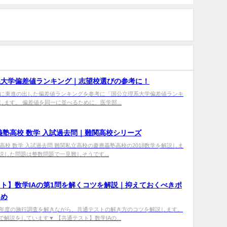
系大学偏差値ランキング｜志望校選びの参考に！
0年に東進の出した偏差値ランキングを参考に「国公立理系大学偏差値ランキ
します。 偏差値を同一に並べるために、医学部...
應義塾高校 数学 入試過去問｜難関高校シリーズ
塾高校 数学 入試過去問 難関私立高校の慶應義塾高校の2018数学を解説しま
説した問題は整数問題で一見難しそうです...
ト】数学IAの第1問を解くコツを解説｜抑えておくべきポ
とめ
0年度の施行調査を解きながら、共通テストの解き方のコツを解説します。
解説をしています▼ 【共通テスト】数学IAの...