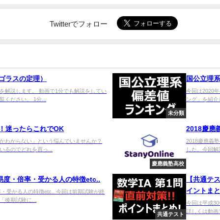
Twitterでフォロー
ゴラスの定理）
国公立理
を解説します。 動画で1分でも解説をしてい
今回は202
ださい。 1分...
ング」を紹介
未分類
！迷ったらこれでOK
2018慶
かわからない」という悩んでいませんか？
2018慶應義
るのでどれを買っ...
した。今回解
慶應義塾高校
度・倍率・受かる人の特徴etc..
【共通テス
イントま
受かる人の特徴etc.. 今回は前期試験が終
後期試験に...
今回は平成3
詳しくは動画で
共通テスト