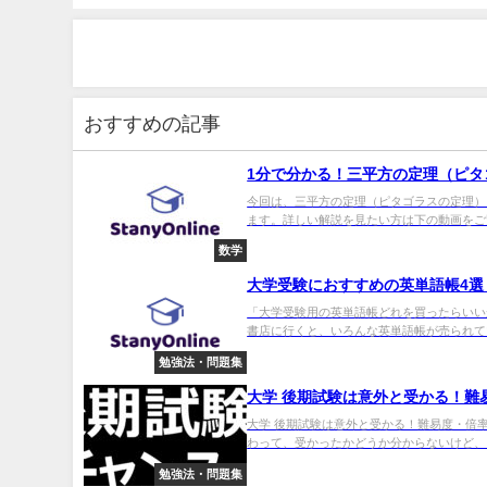
おすすめの記事
1分で分かる！三平方の定理（ピタ
今回は、三平方の定理（ピタゴラスの定理）
ます。詳しい解説を見たい方は下の動画をご覧く
数学
大学受験におすすめの英単語帳4選
「大学受験用の英単語帳どれを買ったらいい
書店に行くと、いろんな英単語帳が売られてい
勉強法・問題集
大学 後期試験は意外と受かる！難易
大学 後期試験は意外と受かる！難易度・倍率・
わって、受かったかどうか分からないけど、「
勉強法・問題集