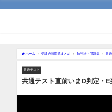
ホーム
受験必須問題まとめ
勉強法・問題集
共通
共通テスト
共通テスト直前いまD判定・