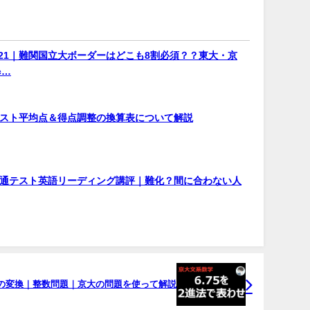
021｜難関国立大ボーダーはどこも8割必須？？東大・京
c…
通テスト平均点＆得点調整の換算表について解説
】共通テスト英語リーディング講評｜難化？間に合わない人
の変換｜整数問題｜京大の問題を使って解説