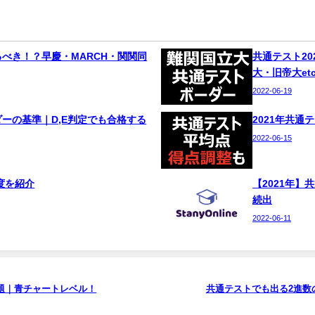
べき！？早慶・MARCH・関関同
共通テスト2
大・旧帝大et
2022-06-19
ーの基準｜D,E判定でも合格する
2021年共
2022-06-15
度を紹介
【2021年
続出
2022-06-11
問題｜青チャートレベル！
共通テストでも出る2進数