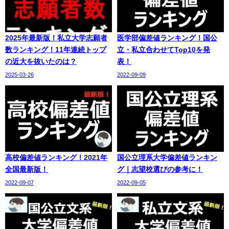
2025年最新版！私立大学志願者
医学部偏差値ランキング！国公
数ランキング！11年連続トップ
立・私立合わせてTop10を発
の近大を抜いたのは？
表！
2025-03-26
2022-09-09
高校偏差値ランキング！2021年
国公立理系大学偏差値ランキン
全国最新版！
グ｜志望校選びの参考に！
2022-09-07
2022-09-05