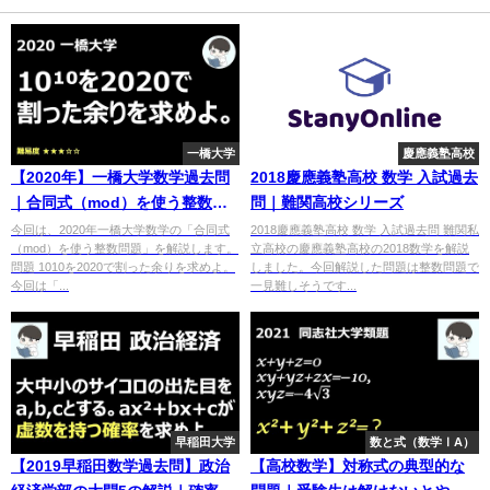
一橋大学
慶應義塾高校
【2020年】一橋大学数学過去問
2018慶應義塾高校 数学 入試過去
｜合同式（mod）を使う整数問
問｜難関高校シリーズ
題
今回は、2020年一橋大学数学の「合同式
2018慶應義塾高校 数学 入試過去問 難関私
（mod）を使う整数問題」を解説します。
立高校の慶應義塾高校の2018数学を解説
問題 1010を2020で割った余りを求めよ。
しました。今回解説した問題は整数問題で
今回は「...
一見難しそうです...
早稲田大学
数と式（数学ⅠA）
【2019早稲田数学過去問】政治
【高校数学】対称式の典型的な