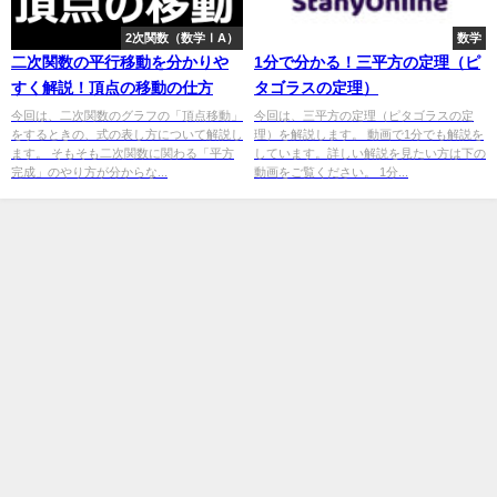
2次関数（数学ⅠA）
数学
二次関数の平行移動を分かりや
1分で分かる！三平方の定理（ピ
すく解説！頂点の移動の仕方
タゴラスの定理）
今回は、二次関数のグラフの「頂点移動」
今回は、三平方の定理（ピタゴラスの定
をするときの、式の表し方について解説し
理）を解説します。 動画で1分でも解説を
ます。 そもそも二次関数に関わる「平方
しています。詳しい解説を見たい方は下の
完成」のやり方が分からな...
動画をご覧ください。 1分...
StanyOnline All Rights Reserved.