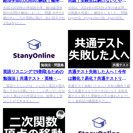
経済学部の大問5の解説｜確率と
問題｜受験生は解けないとやば
2次方程式複合問題
い。。。
今回は2019年の早稲田大学、政治経済学
今回は「2021年の同志社大学の過去問」
部の大問5を解説しました。 問題 大中小3
の類題を作成し、解説をしました。 問題
個のさいころを同時に投げ、出た目をそれ
x+y+z=0、xy+yz+zx=-10、xyz=-4√3...
ぞれa,b,cとし...
勉強法・問題集
共通テスト
英語リスニングで9割取るための
共通テスト失敗した人へ！今年
勉強法｜共通テスト・英検・
は難化？易化？共通テストリサ
TOEICもコレで伸びます
ーチはいつ？
「英語リスニングは、とにかく英語を聞き
共通テスト失敗した人へ！今年は難化？易
流しておけば身につく！」と思っていませ
化？共通テストリサーチはいつ？ 今年共
んか？ 実はその学習法では、効率よく学
通テスト受けた受験生の方お疲れさまでし
ぶことができません。 ...
た！ 各科目の難易度をアン...