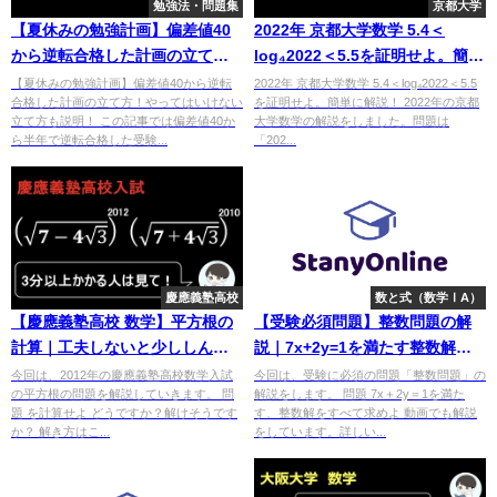
勉強法・問題集
京都大学
【夏休みの勉強計画】偏差値40
2022年 京都大学数学 5.4＜
から逆転合格した計画の立て
log₄2022＜5.5を証明せよ。簡単
方！やってはいけない立て方も
に解説！
【夏休みの勉強計画】偏差値40から逆転
2022年 京都大学数学 5.4＜log₄2022＜5.5
合格した計画の立て方！やってはいけない
を証明せよ。簡単に解説！ 2022年の京都
説明！
立て方も説明！ この記事では偏差値40か
大学数学の解説をしました。問題は
ら半年で逆転合格した受験...
「202...
慶應義塾高校
数と式（数学ⅠA）
【慶應義塾高校 数学】平方根の
【受験必須問題】整数問題の解
計算｜工夫しないと少ししんど
説｜7x+2y=1を満たす整数解を
い
すべて求めよ
今回は、2012年の慶應義塾高校数学入試
今回は、受験に必須の問題「整数問題」の
の平方根の問題を解説していきます。 問
解説をします。 問題 7x＋2y＝1を満た
題 を計算せよ どうですか？解けそうです
す、整数解をすべて求めよ 動画でも解説
か？ 解き方はこ...
をしています。詳しい...