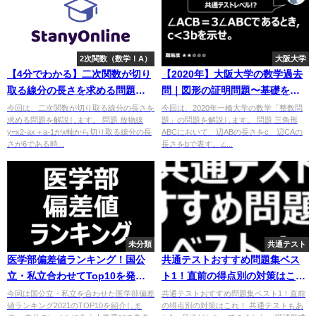
2次関数（数学ⅠA）
大阪大学
【4分でわかる】二次関数が切り
【2020年】大阪大学の数学過去
取る線分の長さを求める問題を
問｜図形の証明問題〜基礎をマ
解説
スターしよう〜
今回は、二次関数が切り取る線分の長さを
今回は、2020年一橋大学の数学「整数問
求める問題を解説します。 問題 放物線
題」の問題を解説します。 問題 三角形
y=x2-ax＋a-1がx軸から切り取る線分の長
ABCにおいて、辺ABの長さをc、辺CAの
さが6である時...
長さをbで表す。∠...
未分類
共通テスト
医学部偏差値ランキング！国公
共通テストおすすめ問題集ベス
立・私立合わせてTop10を発
ト1！直前の得点別の対策はこ
表！
れ！
今回は国公立・私立を合わせた医学部偏差
共通テストおすすめ問題集ベスト1！直前
値ランキング2021のTOP10を紹介しま
の得点別の対策はこれ！ 共通テストもあ