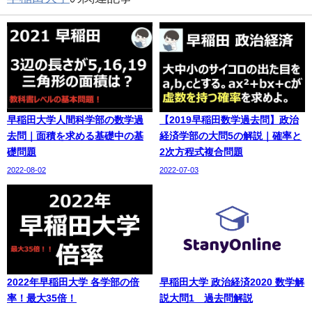
早稲田大学人間科学部の数学過
【2019早稲田数学過去問】政治
去問｜面積を求める基礎中の基
経済学部の大問5の解説｜確率と
礎問題
2次方程式複合問題
2022-08-02
2022-07-03
2022年早稲田大学 各学部の倍
早稲田大学 政治経済2020 数学解
率！最大35倍！
説大問1 過去問解説