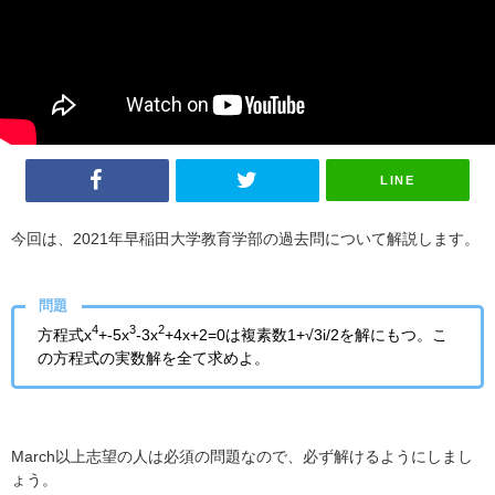
LINE
今回は、2021年早稲田大学教育学部の過去問について解説します。
問題
4
3
2
方程式x
+-5x
-3x
+4x+2=0は複素数1+√3i/2を解にもつ。こ
の方程式の実数解を全て求めよ。
March以上志望の人は必須の問題なので、必ず解けるようにしまし
ょう。