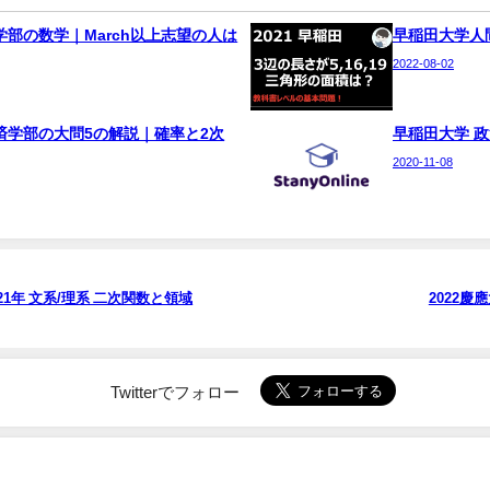
学部の数学｜March以上志望の人は
早稲田大学人
2022-08-02
済学部の大問5の解説｜確率と2次
早稲田大学 政
2020-11-08
1年 文系/理系 二次関数と領域
2022
Twitterでフォロー