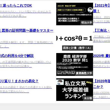
！迷ったらこれでOK
【2021
題！
かわからない」という悩んでいませんか？
るのでどれを買っ...
今回は、202
をつけた11枚
明治大学
問｜図形の証明問題〜基礎をマスター
【三角比・
【三角比・三角
番有名なsin²
の問題を解説します。 問題 三角形ABCにお
∠...
図形と計量（数学ⅠA）
式の利用を4分で解説
2020年
」の王道問題の解き方について解説してい
2020年の
苦手な方はぜひ記事を...
答のポイント
慶應義塾大学
振り返り！まさかの易化？
【2020
こか？
まさかの易化？ 初めての共通テストお疲れ
並みで変わらない。...
今回は202
グ」を紹介し
未分類