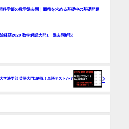
間科学部の数学過去問｜面積を求める基礎中の基礎問題
治経済2020 数学解説大問1 過去問解説
慶應大学法学部 英語大門1解説！単語テストか？