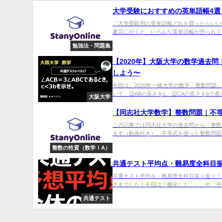
大学受験におすすめの英単語帳4選
「大学受験用の英単語帳どれを買ったらいい
書店に行くと、いろんな英単語帳が売られてい
勉強法・問題集
【2020年】大阪大学の数学過去
しよう〜
今回は、2020年一橋大学の数学「整数問題」
いて、辺ABの長さをc、辺CAの長さをbで表す。
大阪大学
【同志社大学数学】整数問題｜不等
この記事では同志社大学の過去問から「整数
ます（動画付き）。不等式を使った整数問題が
整数の性質（数学ⅠA）
共通テスト平均点・難易度全科目
共通テスト平均点・難易度全科目振り返り！
さまでした！今回は「難化した。。」や「平年
共通テスト