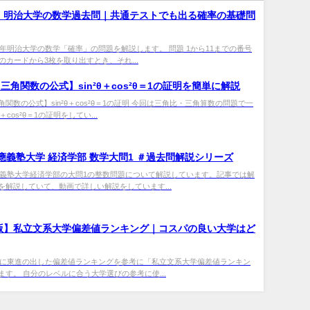
年】明治大学の数学過去問｜共通テストでも出る確率の基礎問
1年明治大学の数学「確率」の問題を解説します。 問題 1から11までの番号
のカードから3枚を取り出すとき、それ...
三角関数の公式】sin²θ＋cos²θ＝1の証明を簡単に解説
関数の公式】sin²θ＋cos²θ＝1の証明 今回は三角比・三角算数の問題で一
θ＋cos²θ＝1の証明をしてい...
 慶應義塾大学 経済学部 数学大問1 ＃過去問解説シリーズ
慶應義塾大学経済学部の大問1の整数問題について解説しています。記事では解
を解説していて、動画で詳しい解説をしています...
年版】私立文系大学偏差値ランキング｜コスパの良い大学はど
0年に東進の出した偏差値ランキングを参考に「私立文系大学偏差値ランキン
ます。 自分のレベルに合う大学選びの参考に使...