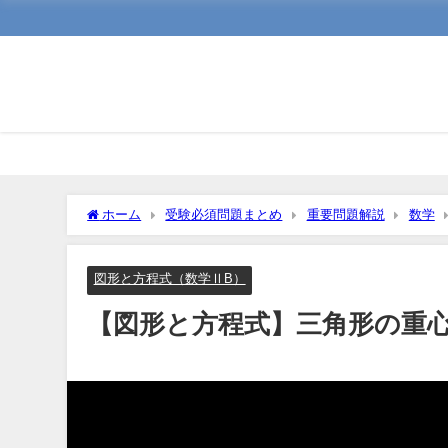
ホーム
受験必須問題まとめ
重要問題解説
数学
図形と方程式（数学ⅡB）
【図形と方程式】三角形の重心