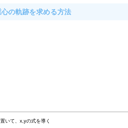
重心の軌跡を求める方法
)と置いて、x,yの式を導く