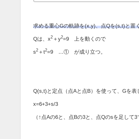
求める重心Gの軌跡を(x,y)、点Qを(s,t)と置
2
2
Qは、x
＋y
=9 上を動くので
2
2
s
＋t
=9 …① が成り立つ。
Q(s,t)と定点（点Aと点B）を使って、Gを
x=6+3+s/3
（↑点Aの6と、点Bの3と、点Qのsを足して