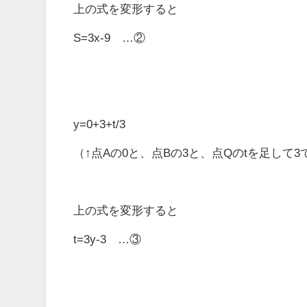
上の式を変形すると
S=3x-9 …②
y=0+3+t/3
（↑点Aの0と、点Bの3と、点Qのtを足して3
上の式を変形すると
t=3y-3 …③