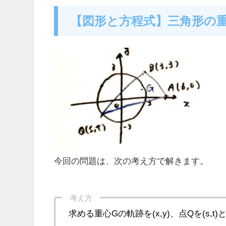
【図形と方程式】三角形の
今回の問題は、次の考え方で解きます。
考え方
求める重心Gの軌跡を(x,y)、点Qを(s,t