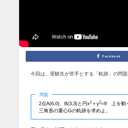
Facebook
今回は、受験生が苦手とする「軌跡」の問題
問題
2
2
2点A(6,0)、B(3,3)と円x
＋y
=9 上を動
三角形の重心Gの軌跡を求めよ。