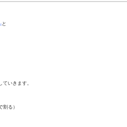
く
と
表していきます。
3で割る）